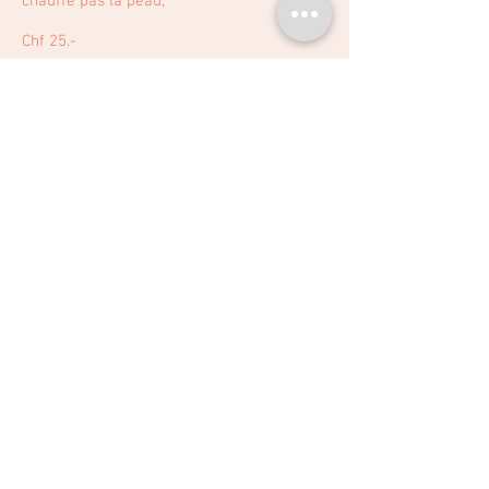
chauffe pas la peau,
Chf 25.-
Extension de cils
Vania vous propose également une
extension cil à cil pour densifier vos cils et
accentuer la profondeur de votre regard.
Première pose : Chf 200.-