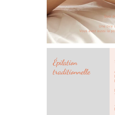
Quoi d
Une cire 
Vous avez aussi la po
Épilation
traditionnelle