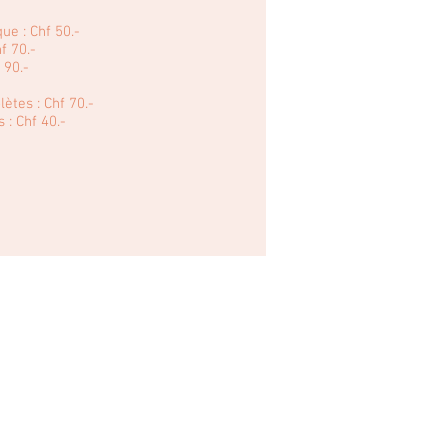
que : Chf 50.-
hf 70.-
 90.-
tes : Chf 70.-
: Chf 40.-