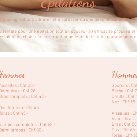
Épilations
e plus agréable à admirer et à caresser qu’une peau douce et sans pi
orientale pour une épilation tout en douceur à l’efficacité prouvée et
ssibilité de choisir la cire traditionnelle tiède haut de gamme pour 
Femmes
Homme
Aisselles : Chf 20.-
Sourcils : Ch
Demi bras : Chf 28.-
Barbe : Chf 7
Bras complets : Chf 40.-
Oreille : Chf 
Nez : Chf 15.
Dos féminin : Chf 45.-
Torse : Chf 45.-
Aisselles : C
Avant-bras : 
Bras : Chf 50
Jambes complètes : Chf 58.-
Dos : Chf 65.
Demi jambes : Chf 30.-
Torse : Chf 6