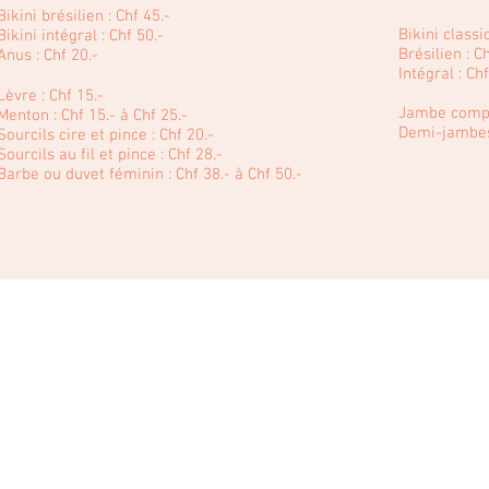
Bikini brésilien : Chf 45.-
Bikini classi
Bikini intégral : Chf 50.-
Brésilien : C
Anus : Chf 20.-
Intégral : Chf
Lèvre : Chf 15.-
Jambe complè
Menton : Chf 15.- à Chf 25.-
Demi-jambes 
Sourcils cire et pince : Chf 20.-
Sourcils au fil et pince : Chf 28.-
Barbe ou duvet féminin : Chf 38.- à Chf 50.-