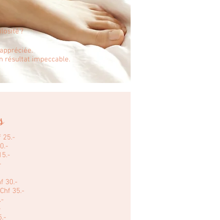
losité ?
 appréciée.
un résultat impeccable.
s
f 25.-
0.-
15.-
-
hf 30.-
Chf 35.-
.-
-
5.-